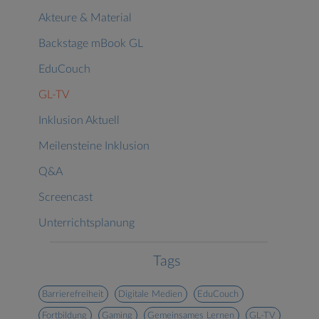
Akteure & Material
Backstage mBook GL
EduCouch
GL-TV
Inklusion Aktuell
Meilensteine Inklusion
Q&A
Screencast
Unterrichtsplanung
Tags
Barrierefreiheit
Digitale Medien
EduCouch
Fortbildung
Gaming
Gemeinsames Lernen
GL-TV