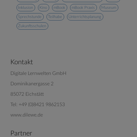
Inklusion
Kino
mBook
mBook Praxis
Museum
Sprechstunde
Teilhabe
Unterrichtsplanung
Zukunftsschulen
Kontakt
Digitale Lernwelten GmbH
Dominikanergasse 2
85072 Eichstätt
Tel: +49 (0)8421 9862153
www.dilewe.de
Partner