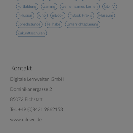
Fortbildung
Gaming
Gemeinsames Lernen
GL-TV
Inklusion
Kino
mBook
mBook Praxis
Museum
Sprechstunde
Teilhabe
Unterrichtsplanung
Zukunftsschulen
Kontakt
Digitale Lernwelten GmbH
Dominikanergasse 2
85072 Eichstätt
Tel: +49 (0)8421 9862153
www.dilewe.de